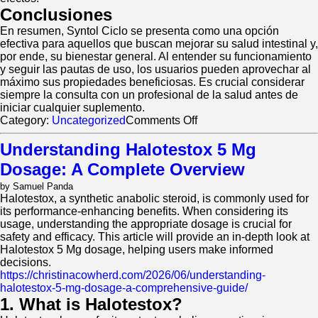
Conclusiones
En resumen, Syntol Ciclo se presenta como una opción
efectiva para aquellos que buscan mejorar su salud intestinal y,
por ende, su bienestar general. Al entender su funcionamiento
y seguir las pautas de uso, los usuarios pueden aprovechar al
máximo sus propiedades beneficiosas. Es crucial considerar
siempre la consulta con un profesional de la salud antes de
iniciar cualquier suplemento.
on
Category:
Uncategorized
Comments Off
Syntol
Ciclo:
Understanding Halotestox 5 Mg
Todo
Dosage: A Complete Overview
lo
que
by Samuel Panda
Necesitas
Halotestox, a synthetic anabolic steroid, is commonly used for
Saber
its performance-enhancing benefits. When considering its
usage, understanding the appropriate dosage is crucial for
safety and efficacy. This article will provide an in-depth look at
Halotestox 5 Mg dosage, helping users make informed
decisions.
https://christinacowherd.com/2026/06/understanding-
halotestox-5-mg-dosage-a-comprehensive-guide/
1. What is Halotestox?