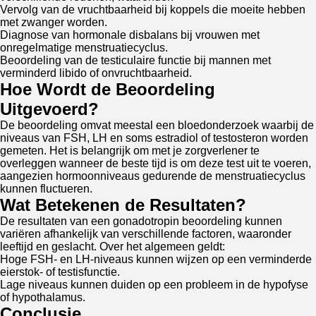
Vervolg van de vruchtbaarheid bij koppels die moeite hebben
met zwanger worden.
Diagnose van hormonale disbalans bij vrouwen met
onregelmatige menstruatiecyclus.
Beoordeling van de testiculaire functie bij mannen met
verminderd libido of onvruchtbaarheid.
Hoe Wordt de Beoordeling
Uitgevoerd?
De beoordeling omvat meestal een bloedonderzoek waarbij de
niveaus van FSH, LH en soms estradiol of testosteron worden
gemeten. Het is belangrijk om met je zorgverlener te
overleggen wanneer de beste tijd is om deze test uit te voeren,
aangezien hormoonniveaus gedurende de menstruatiecyclus
kunnen fluctueren.
Wat Betekenen de Resultaten?
De resultaten van een gonadotropin beoordeling kunnen
variëren afhankelijk van verschillende factoren, waaronder
leeftijd en geslacht. Over het algemeen geldt:
Hoge FSH- en LH-niveaus kunnen wijzen op een verminderde
eierstok- of testisfunctie.
Lage niveaus kunnen duiden op een probleem in de hypofyse
of hypothalamus.
Conclusie