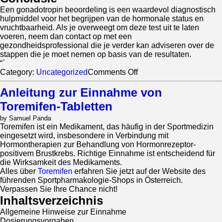
Een gonadotropin beoordeling is een waardevol diagnostisch
hulpmiddel voor het begrijpen van de hormonale status en
vruchtbaarheid. Als je overweegt om deze test uit te laten
voeren, neem dan contact op met een
gezondheidsprofessional die je verder kan adviseren over de
stappen die je moet nemen op basis van de resultaten.
“`
on
Category:
Uncategorized
Comments Off
Gonadotropin
Beoordeling:
Anleitung zur Einnahme von
Wat
Toremifen-Tabletten
je
Moet
by Samuel Panda
Weten
Toremifen ist ein Medikament, das häufig in der Sportmedizin
eingesetzt wird, insbesondere in Verbindung mit
Hormontherapien zur Behandlung von Hormonrezeptor-
positivem Brustkrebs. Richtige Einnahme ist entscheidend für
die Wirksamkeit des Medikaments.
Alles über
Toremifen
erfahren Sie jetzt auf der Website des
führenden Sportpharmakologie-Shops in Österreich.
Verpassen Sie Ihre Chance nicht!
Inhaltsverzeichnis
Allgemeine Hinweise zur Einnahme
Dosierungsvorgaben