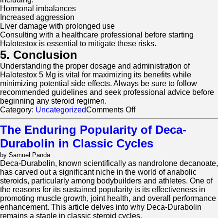
Hormonal imbalances
Increased aggression
Liver damage with prolonged use
Consulting with a healthcare professional before starting
Halotestox is essential to mitigate these risks.
5. Conclusion
Understanding the proper dosage and administration of
Halotestox 5 Mg is vital for maximizing its benefits while
minimizing potential side effects. Always be sure to follow
recommended guidelines and seek professional advice before
beginning any steroid regimen.
on
Category:
Uncategorized
Comments Off
Understanding
Halotestox
The Enduring Popularity of Deca-
5
Durabolin in Classic Cycles
Mg
Dosage:
by Samuel Panda
A
Deca-Durabolin, known scientifically as nandrolone decanoate,
Complete
has carved out a significant niche in the world of anabolic
Overview
steroids, particularly among bodybuilders and athletes. One of
the reasons for its sustained popularity is its effectiveness in
promoting muscle growth, joint health, and overall performance
enhancement. This article delves into why Deca-Durabolin
remains a staple in classic steroid cycles.