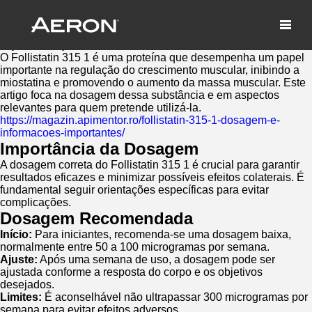
Follistatin 315 1: Dosagem e
Informações Relevantes
July 16, 2026 by Samuel Panda
O Follistatin 315 1 é uma proteína que desempenha um papel
importante na regulação do crescimento muscular, inibindo a
miostatina e promovendo o aumento da massa muscular. Este
artigo foca na dosagem dessa substância e em aspectos
relevantes para quem pretende utilizá-la.
https://magazin.apimentor.ro/follistatin-315-1-dosagem-e-
informacoes-importantes/
Importância da Dosagem
A dosagem correta do Follistatin 315 1 é crucial para garantir
resultados eficazes e minimizar possíveis efeitos colaterais. É
fundamental seguir orientações específicas para evitar
complicações.
Dosagem Recomendada
Início:
Para iniciantes, recomenda-se uma dosagem baixa,
normalmente entre 50 a 100 microgramas por semana.
Ajuste:
Após uma semana de uso, a dosagem pode ser
ajustada conforme a resposta do corpo e os objetivos
desejados.
Limites:
É aconselhável não ultrapassar 300 microgramas por
semana para evitar efeitos adversos.