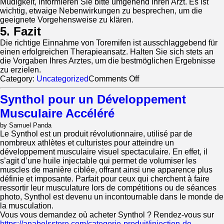
Müdigkeit, informieren Sie bitte umgehend Ihren Arzt. Es ist
wichtig, etwaige Nebenwirkungen zu besprechen, um die
geeignete Vorgehensweise zu klären.
5. Fazit
Die richtige Einnahme von Toremifen ist ausschlaggebend für
einen erfolgreichen Therapieansatz. Halten Sie sich stets an
die Vorgaben Ihres Arztes, um die bestmöglichen Ergebnisse
zu erzielen.
on
Category:
Uncategorized
Comments Off
Anleitung
zur
Synthol pour un Développement
Einnahme
Musculaire Accéléré
von
Toremifen-
by Samuel Panda
Tabletten
Le Synthol est un produit révolutionnaire, utilisé par de
nombreux athlètes et culturistes pour atteindre un
développement musculaire visuel spectaculaire. En effet, il
s’agit d’une huile injectable qui permet de volumiser les
muscles de manière ciblée, offrant ainsi une apparence plus
définie et imposante. Parfait pour ceux qui cherchent à faire
ressortir leur musculature lors de compétitions ou de séances
photo, Synthol est devenu un incontournable dans le monde de
la musculation.
Vous vous demandez où acheter Synthol ? Rendez-vous sur
https://anabolsstore.com/categorie-produit/injection-de-