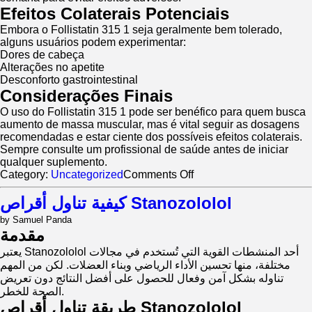
Efeitos Colaterais Potenciais
Embora o Follistatin 315 1 seja geralmente bem tolerado,
alguns usuários podem experimentar:
Dores de cabeça
Alterações no apetite
Desconforto gastrointestinal
Considerações Finais
O uso do Follistatin 315 1 pode ser benéfico para quem busca
aumento de massa muscular, mas é vital seguir as dosagens
recomendadas e estar ciente dos possíveis efeitos colaterais.
Sempre consulte um profissional de saúde antes de iniciar
qualquer suplemento.
on
Category:
Uncategorized
Comments Off
Follistatin
315
كيفية تناول أقراص Stanozololol
1:
by Samuel Panda
Dosagem
مقدمة
e
Informações
يعتبر Stanozololol أحد المنشطات القوية التي تُستخدم في مجالات
Relevantes
مختلفة، منها تحسين الأداء الرياضي وبناء العضلات. لكن من المهم
تناوله بشكل آمن وفعال للحصول على أفضل النتائج دون تعريض
الصحة للخطر.
طريقة تناول أقراص Stanozololol