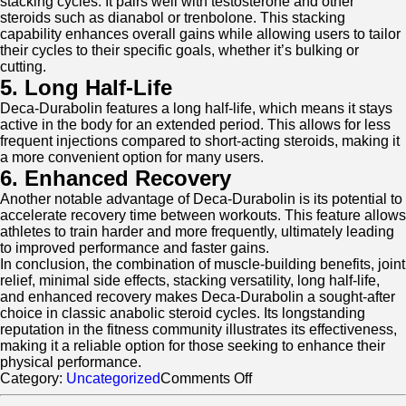
stacking cycles. It pairs well with testosterone and other
steroids such as dianabol or trenbolone. This stacking
capability enhances overall gains while allowing users to tailor
their cycles to their specific goals, whether it’s bulking or
cutting.
5. Long Half-Life
Deca-Durabolin features a long half-life, which means it stays
active in the body for an extended period. This allows for less
frequent injections compared to short-acting steroids, making it
a more convenient option for many users.
6. Enhanced Recovery
Another notable advantage of Deca-Durabolin is its potential to
accelerate recovery time between workouts. This feature allows
athletes to train harder and more frequently, ultimately leading
to improved performance and faster gains.
In conclusion, the combination of muscle-building benefits, joint
relief, minimal side effects, stacking versatility, long half-life,
and enhanced recovery makes Deca-Durabolin a sought-after
choice in classic anabolic steroid cycles. Its longstanding
reputation in the fitness community illustrates its effectiveness,
making it a reliable option for those seeking to enhance their
physical performance.
on
Category:
Uncategorized
Comments Off
The