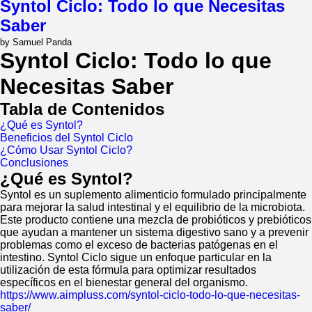
50
Syntol Ciclo: Todo lo que Necesitas
Xt:
Saber
El
Acetato
by Samuel Panda
Definitivo
Syntol Ciclo: Todo lo que
para
Culturismo
Necesitas Saber
Tabla de Contenidos
¿Qué es Syntol?
Beneficios del Syntol Ciclo
¿Cómo Usar Syntol Ciclo?
Conclusiones
¿Qué es Syntol?
Syntol es un suplemento alimenticio formulado principalmente
para mejorar la salud intestinal y el equilibrio de la microbiota.
Este producto contiene una mezcla de probióticos y prebióticos
que ayudan a mantener un sistema digestivo sano y a prevenir
problemas como el exceso de bacterias patógenas en el
intestino. Syntol Ciclo sigue un enfoque particular en la
utilización de esta fórmula para optimizar resultados
específicos en el bienestar general del organismo.
https://www.aimpluss.com/syntol-ciclo-todo-lo-que-necesitas-
saber/