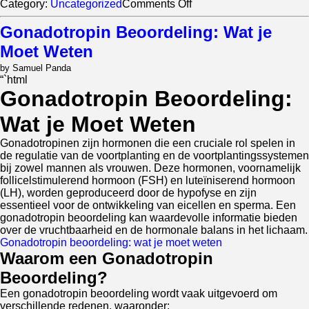
on
Category:
Uncategorized
Comments Off
L’Essentiel
du
Gonadotropin Beoordeling: Wat je
Tren
Moet Weten
E
200
by Samuel Panda
pour
“`html
Optimiser
Gonadotropin Beoordeling:
vos
Performances
Wat je Moet Weten
Sportives
Gonadotropinen zijn hormonen die een cruciale rol spelen in
de regulatie van de voortplanting en de voortplantingssystemen
bij zowel mannen als vrouwen. Deze hormonen, voornamelijk
follicelstimulerend hormoon (FSH) en luteïniserend hormoon
(LH), worden geproduceerd door de hypofyse en zijn
essentieel voor de ontwikkeling van eicellen en sperma. Een
gonadotropin beoordeling kan waardevolle informatie bieden
over de vruchtbaarheid en de hormonale balans in het lichaam.
Gonadotropin beoordeling: wat je moet weten
Waarom een Gonadotropin
Beoordeling?
Een gonadotropin beoordeling wordt vaak uitgevoerd om
verschillende redenen, waaronder: