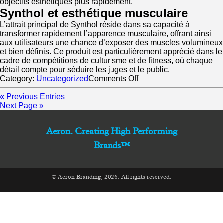
objectifs esthétiques plus rapidement.
Synthol et esthétique musculaire
L’attrait principal de Synthol réside dans sa capacité à
transformer rapidement l’apparence musculaire, offrant ainsi
aux utilisateurs une chance d’exposer des muscles volumineux
et bien définis. Ce produit est particulièrement apprécié dans le
cadre de compétitions de culturisme et de fitness, où chaque
détail compte pour séduire les juges et le public.
on
Category:
Uncategorized
Comments Off
Synthol
pour
« Previous Entries
un
Next Page »
Développement
Musculaire
Aeron. Creating High Performing
Accéléré
Brands™
© Aeron Branding, 2026. All rights reserved.