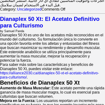
الجرعات والتوقيت المناسبين لتفادي أي آثار جانبية. استشر المختصين
قبل البدء في الاستخدام لضمان سلامتك.
on
Category:
Uncategorized
Comments Off
كيفية
Dianaplex 50 Xt: El Acetato Definitivo
تناول
أقراص
para Culturismo
Stanozololol
by Samuel Panda
Dianaplex 50 Xt es uno de los acetatos más reconocidos en el
mundo del culturismo. Su formulación única lo convierte en
una opción favorita entre los atletas y entusiastas del fitness
que buscan maximizar su rendimiento y desarrollo muscular.
Este esteroide anabólico se utiliza principalmente para
aumentar la masa muscular, mejorar la recuperación y
potenciar la fuerza.
Para saber más sobre las características y beneficios de
Dianaplex 50 Xt, puedes visitar este enlace:
https://alliance2030.ca/dianaplex-50-xt-el-acetato-definitivo-
para-culturismo/
.
Beneficios de Dianaplex 50 Xt
Aumento de Masa Muscular:
Este acetato permite una rápida
ganancia de masa muscular magra, lo cual es esencial para
culturistas que buscan volumen.
Mejora en la Fuerza:
Los usuarios reportan un incremento
significativo en su fuerza, lo que les permite levantar más peso