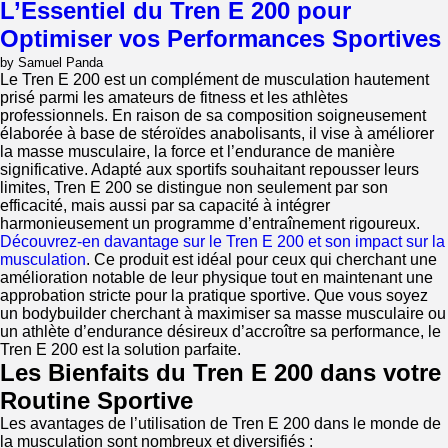
Enduring
L’Essentiel du Tren E 200 pour
Popularity
Optimiser vos Performances Sportives
of
Deca-
by Samuel Panda
Durabolin
Le Tren E 200 est un complément de musculation hautement
in
prisé parmi les amateurs de fitness et les athlètes
Classic
professionnels. En raison de sa composition soigneusement
Cycles
élaborée à base de stéroïdes anabolisants, il vise à améliorer
la masse musculaire, la force et l’endurance de manière
significative. Adapté aux sportifs souhaitant repousser leurs
limites, Tren E 200 se distingue non seulement par son
efficacité, mais aussi par sa capacité à intégrer
harmonieusement un programme d’entraînement rigoureux.
Découvrez-en davantage sur le Tren E 200 et son impact sur la
musculation
. Ce produit est idéal pour ceux qui cherchant une
amélioration notable de leur physique tout en maintenant une
approbation stricte pour la pratique sportive. Que vous soyez
un bodybuilder cherchant à maximiser sa masse musculaire ou
un athlète d’endurance désireux d’accroître sa performance, le
Tren E 200 est la solution parfaite.
Les Bienfaits du Tren E 200 dans votre
Routine Sportive
Les avantages de l’utilisation de Tren E 200 dans le monde de
la musculation sont nombreux et diversifiés :