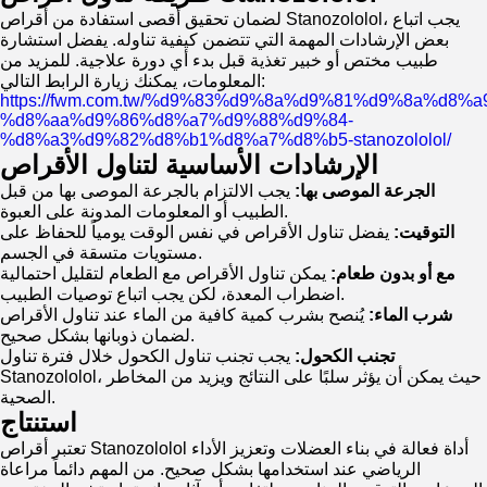
لضمان تحقيق أقصى استفادة من أقراص Stanozololol، يجب اتباع
بعض الإرشادات المهمة التي تتضمن كيفية تناوله. يفضل استشارة
طبيب مختص أو خبير تغذية قبل بدء أي دورة علاجية. للمزيد من
المعلومات، يمكنك زيارة الرابط التالي:
https://fwm.com.tw/%d9%83%d9%8a%d9%81%d9%8a%d8%a
%d8%aa%d9%86%d8%a7%d9%88%d9%84-
%d8%a3%d9%82%d8%b1%d8%a7%d8%b5-stanozololol/
الإرشادات الأساسية لتناول الأقراص
الجرعة الموصى بها:
يجب الالتزام بالجرعة الموصى بها من قبل
الطبيب أو المعلومات المدونة على العبوة.
التوقيت:
يفضل تناول الأقراص في نفس الوقت يومياً للحفاظ على
مستويات متسقة في الجسم.
مع أو بدون طعام:
يمكن تناول الأقراص مع الطعام لتقليل احتمالية
اضطراب المعدة، لكن يجب اتباع توصيات الطبيب.
شرب الماء:
يُنصح بشرب كمية كافية من الماء عند تناول الأقراص
لضمان ذوبانها بشكل صحيح.
تجنب الكحول:
يجب تجنب تناول الكحول خلال فترة تناول
Stanozololol، حيث يمكن أن يؤثر سلبًا على النتائج ويزيد من المخاطر
الصحية.
استنتاج
تعتبر أقراص Stanozololol أداة فعالة في بناء العضلات وتعزيز الأداء
الرياضي عند استخدامها بشكل صحيح. من المهم دائماً مراعاة