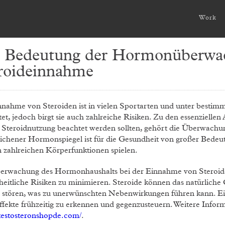
Work
 Bedeutung der Hormonüberwa
roideinnahme
nnahme von Steroiden ist in vielen Sportarten und unter besti
tet, jedoch birgt sie auch zahlreiche Risiken. Zu den essenziel
r Steroidnutzung beachtet werden sollten, gehört die Überwach
lichener Hormonspiegel ist für die Gesundheit von großer Bedeu
n zahlreichen Körperfunktionen spielen.
erwachung des Hormonhaushalts bei der Einnahme von Steroide
heitliche Risiken zu minimieren. Steroide können das natürlich
 stören, was zu unerwünschten Nebenwirkungen führen kann. Eine
ffekte frühzeitig zu erkennen und gegenzusteuern. Weitere Inform
/testosteronshopde.com/
.