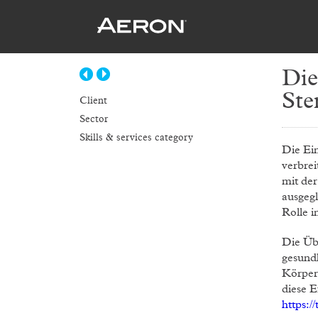
Die
Ste
Client
Sector
Skills & services category
Die Ei
verbrei
mit de
ausgeg
Rolle i
Die Üb
gesund
Körper
diese E
https:/