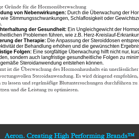
ge Gründe für die Hormonüberwachung
idung von Nebenwirkungen:
Durch die Überwachung der Hor
e wie Stimmungsschwankungen, Schlaflosigkeit oder Gewichtszun
.
hterhaltung der Gesundheit:
Ein Ungleichgewicht der Hormon
heitlichen Problemen führen, wie z.B. Herz-Kreislauf-Erkrank
erung der Therapie:
Die Anpassung der Steroiddosen entspr
fektivität der Behandlung erhöhen und die gewünschten Ergebnis
istige Folgen:
Eine sorgfältige Überwachung hilft nicht nur, ku
en, sondern auch langfristige gesundheitliche Folgen zu minim
gemäße Steroidanwendung entstehen können.
mt ist die Überwachung des Hormonhaushalts ein unerlässlicher 
wortungsvollen Steroidanwendung. Es wird dringend empfohlen, 
 zu lassen und regelmäßige Blutuntersuchungen durchführen zu 
tzen und die Leistung zu optimieren.
Aeron. Creating High Performing Brands™