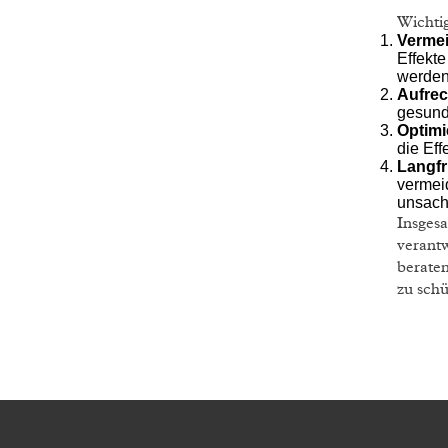
Wichti
Verme
Effekt
werden
Aufrec
gesund
Optimi
die Ef
Langfr
vermeid
unsach
Insgesa
verant
beraten
zu schü