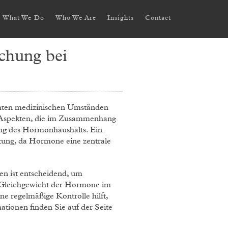
What We Do
Who We Are
Insights
Contact
chung bei
mmten medizinischen Umständen
len Aspekten, die im Zusammenhang
ung des Hormonhaushalts. Ein
tung, da Hormone eine zentrale
n ist entscheidend, um
e Gleichgewicht der Hormone im
 regelmäßige Kontrolle hilft,
ationen finden Sie auf der Seite